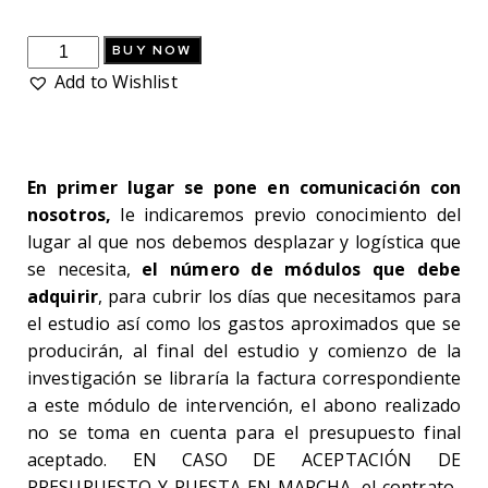
DESPLAZAMIENTO,
BUY NOW
REUNIÓN
Add to Wishlist
Y
ESTUDIO
ALTA
PRIORIDAD
En primer lugar se pone en comunicación con
quantity
nosotros,
le indicaremos previo conocimiento del
lugar al que nos debemos desplazar y logística que
se necesita,
el número de módulos que debe
adquirir
, para cubrir los días que necesitamos para
el estudio así como los gastos aproximados que se
producirán, al final del estudio y comienzo de la
investigación se libraría la factura correspondiente
a este módulo de intervención, el abono realizado
no se toma en cuenta para el presupuesto final
aceptado. EN CASO DE ACEPTACIÓN DE
PRESUPUESTO Y PUESTA EN MARCHA, el contrato-